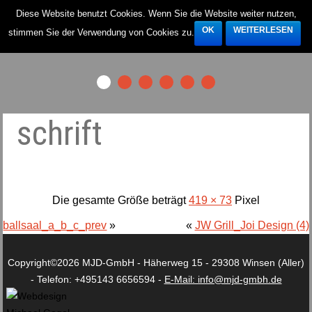
Diese Website benutzt Cookies. Wenn Sie die Website weiter nutzen,
OK
WEITERLESEN
stimmen Sie der Verwendung von Cookies zu.
schrift
Die gesamte Größe beträgt
419 × 73
Pixel
ballsaal_a_b_c_prev
»
«
JW Grill_Joi Design (4)
Copyright©2026 MJD-GmbH - Häherweg 15 - 29308 Winsen (Aller)
- Telefon: +495143 6656594 -
E-Mail: info@mjd-gmbh.de