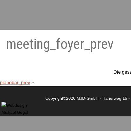
meeting_foyer_prev
Die ges
pianobar_prev
»
Copyright©2026 MJD-GmbH - Häherweg 15 - 2