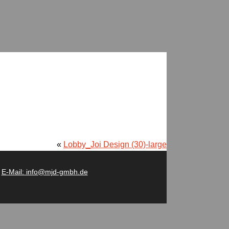
«
Lobby_Joi Design (30)-large
-
E-Mail: info@mjd-gmbh.de